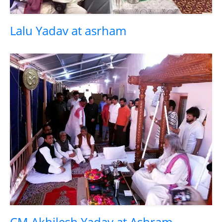
Lalu Yadav at asrham
CM Akhilesh Yadav at Ashram