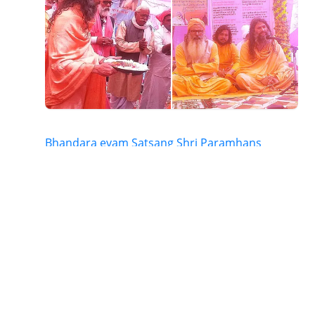
Bhandara evam Satsang Shri Paramhans
Ashram Birsinghpur
See more
Views:
181,
Comments:
0
Share
Yatharth Sandesh
06 Mar, 2026, 01:45:AM