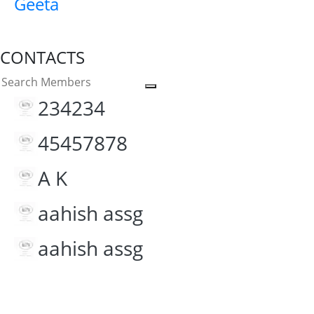
Geeta
CONTACTS
234234
45457878
A K
aahish assg
aahish assg